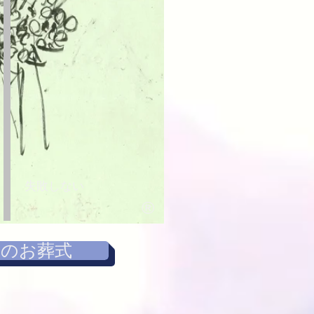
失敗しない
®
京のお葬式