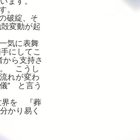
ています。
す。
の破綻、そ
地殻変動が起
一気に表舞
相手にしてこ
者から支持さ
。 こうし
流れが変わ
儀” と言う
世界を 『葬
て分かり易く