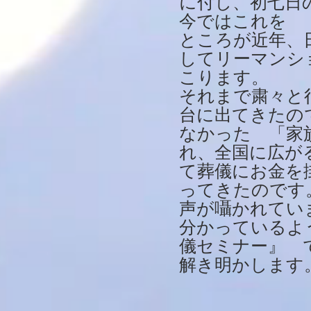
に付し、初七日
今ではこれを 
ところが近年、
してリーマンシ
こります。
それまで粛々と
台に出てきたの
なかった 「家
れ、全国に広が
て葬儀にお金を
ってきたのです。
声が囁かれてい
分かっているよ
儀セミナー』 
解き明かします