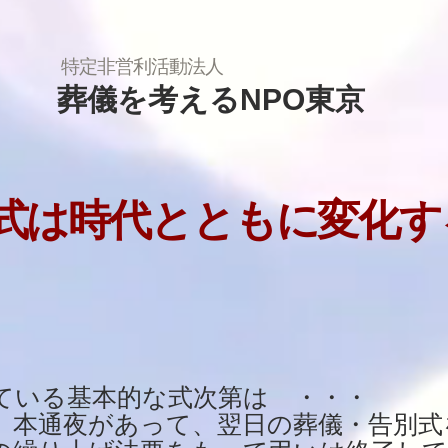
特定非営利活動法人
葬儀を考えるNPO東京
式は時代とともに変化す
ている基本的な式次第は ・・・
、本通夜があって、翌日の葬儀・告別式