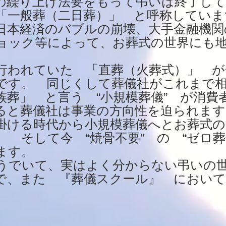
の繰り上げ法要をもって弔いは終了し
「一般葬（二日葬）」 と呼称していま
日本経済のバブルの崩壊、大手金融機関
ョック等によって、お葬式の世界にも
行われていた 「直葬（火葬式）」 が
です。 同じくして葬儀社がこれまで
族葬」 と言う “小規模葬儀” が消費
ると葬儀社は事業の方向性を迫られます
掛ける時代から小規模葬儀へとお葬式の
 そして今 “焼骨不要” の “ゼロ葬
ます。
うでいて、実はよく分からない弔いの
で、また 『葬儀スクール』 におい
。