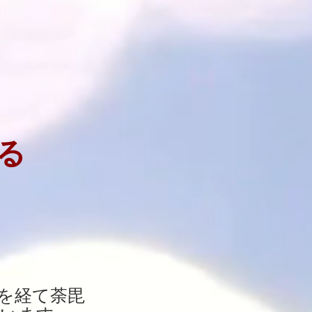
る
を経て荼毘